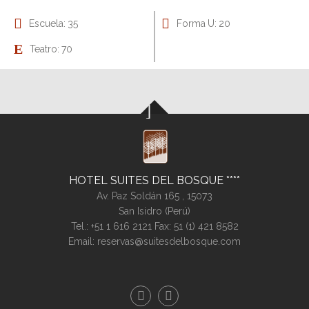
Escuela: 35
Forma U: 20
Teatro: 70
HOTEL SUITES DEL BOSQUE
Av. Paz Soldán 165 ,
15073
San Isidro (
Perú
)
Tel.:
+51 1 616 2121
Fax: 51 (1) 421 8582
Email:
reservas@suitesdelbosque.com